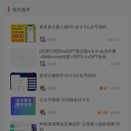
相关推荐
群多多社群人脉H5 v2.2.5公众号源码
3年前
1243
[亲测可用]GhatGPT商业版4.8.9+会员付费
+Midjourney绘图+GPT4.0+GPT绘画
3年前
786
壹佰企微助手v3.0.3公众号源码
600
4年前
1
公众号模块 活动报名v4.9.5
546
4年前
20
￥
烤鸭资源网首页侧边栏“点我看小姐姐视频”代
码