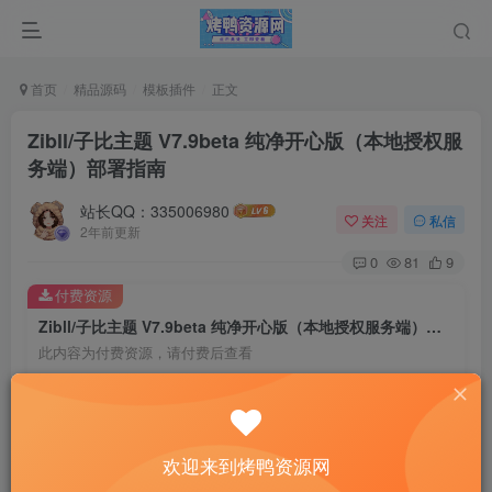
首页
精品源码
模板插件
正文
Zibll/子比主题 V7.9beta 纯净开心版（本地授权服
务端）部署指南
站长QQ：335006980
关注
私信
2年前更新
0
81
9
付费资源
Zibll/子比主题 V7.9beta 纯净开心版（本地授权服务端）部署指南
此内容为付费资源，请付费后查看
5
限时特惠
10
￥
￥
1
免费
黄金会员
￥
钻石会员
欢迎来到烤鸭资源网
立即购买