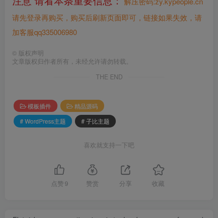
注意 请看本条重要信息：
解压密码:zy.kypeople.cn
请先登录再购买，购买后刷新页面即可，链接如果失效，请
加客服qq335006980
©
版权声明
文章版权归作者所有，未经允许请勿转载。
THE END
模板插件
精品源码
# WordPress主题
# 子比主题
喜欢就支持一下吧
点赞
9
赞赏
分享
收藏