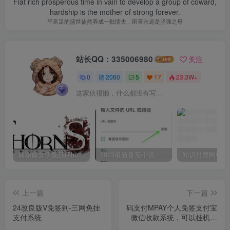
Flat rich prosperous time in vain to develop a group of coward,
hardship is the mother of strong forever.
平富足的盛世徒然养成一批懦夫，困苦永远是坚强之母
站长QQ：335006980
关注
0
2060
5
17
23.3W+
这家伙很懒，什么都没有写...
棘罪修女伊妮莎(ThornSin) ver0.11 官方中文版 ACT游戏&神作 2.1G
2023最新番茄小说，番茄畅听app破解vip免广告无广告安卓版使用教程
上一篇
下一篇
24改良版V免签到-三网免挂
码支付MPAY个人免签支付宝
支付系统
微信收款系统，可以挂机以
及免挂机兼容易支付！