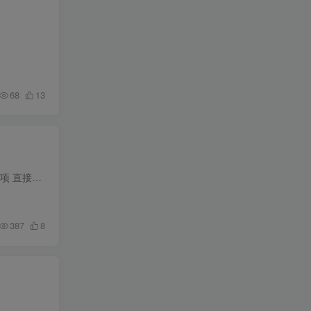
68
13
本软件适用于超星PDG压缩包转pdf，因使用到Pdg2Pic，所以仅支持Windows 一、使用介绍&&注意事项 直接拖入压缩包或已解压PDG目录即可，见如下Gif介绍 注意事项: 本程序运行过程会占用键...
387
8