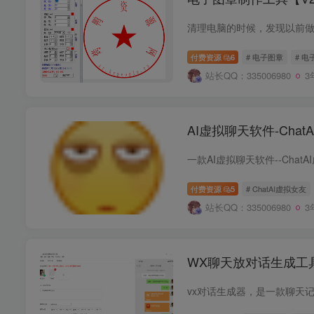
清理电脑的时候，发现以前
付费资源
6
# 电子图章
# 电
站长QQ：335006980
3
AI虚拟聊天软件-Chat
付费资源
5
# ChatAI虚拟女友
站长QQ：335006980
3
WX聊天放对话生成工具v