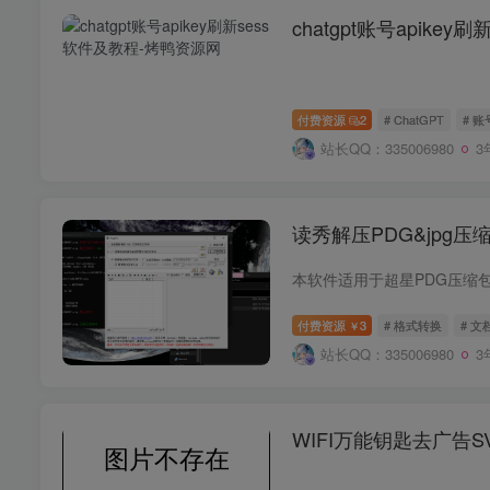
chatgpt账号apikey
付费资源
2
# ChatGPT
# 账
站长QQ：335006980
3
读秀解压PDG&jpg压缩
付费资源
3
# 格式转换
# 文
￥
站长QQ：335006980
3
WIFI万能钥匙去广告S