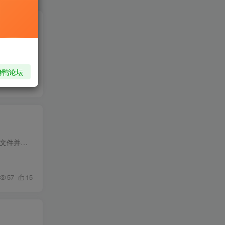
GoogleTranslateIpCheck是一款可以自动扫描国内可用的谷歌翻译IP小工具，打开这款工具他便会自动筛选谷歌翻译延迟最低的IP，筛选后自动将IP地址设置到你的hosts文件中。然后你的谷歌翻译就可以...
烤鸭论坛
24
11
方法一 (推荐！使用发布包运行) 下载本项目发布的软件包 解压下载下来的软件包 下载本项目的数据库文件并且存放到instance文件夹 双击exe一键启动本项目 然后在 http://127.0.0.1:10223/ 上使...
57
15