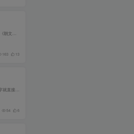
海量词汇：内置超过65万条英汉词汇，超过59万条汉英词汇，2300万海量例句。 权威背书：完整收录《朗文当代高 级英语辞典》、《柯林斯COBUILD高 级英汉双解词典》以及《21世纪大英汉词典》。 网...
163
13
在我们80.90后小时候，父母起名字都很随意，最多也就是随手翻翻字典或者哪本书里面，看到喜欢的字就直接起名字，但是家长都要考虑很多因素，以如生辰八字，天时地利人和，有寓意，所以很愿意花...
54
6