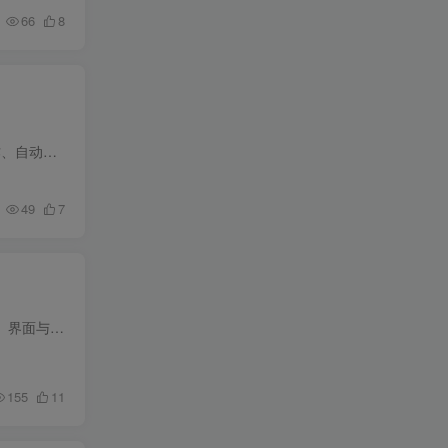
66
8
【软件简介】：软件可以根据自身情况量身定制训练计划，锻炼肌肉塑造体形。特点：热身和拉伸动作、自动记录锻炼进度、体重图表追踪体重变化、自定义锻炼提醒、详细的视频和动作指导、跟着你的私...
49
7
仅确认Win10平台可用，其他Windows平台自测 （此软件不会删除文件！而是重命名删除广告关键字） 界面与使用方法： 免责声明：1.每次删除强制等待2秒，不会对网盘造成影响。2.使用软件造成的任何...
155
11