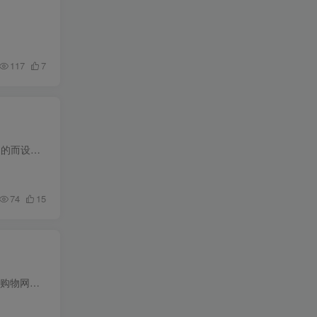
117
7
多的插件，这些插件可以用来增强作为该套件一部分的程序的功能。这些小插件中有许多是为自动化目的而设计的，并使那些每天都要使用Office应用程序的人的工作流程更加流畅。其中一个拥有大量常规...
74
15
软件介绍网页转应用可以将网址转换成可安装的APP应用。无论是新闻、博客、论坛、游戏，还是在线购物网站或者社交媒体平台，只要你有个希望转换的网址，这款应用都能为你实现，应用永久免费使用...