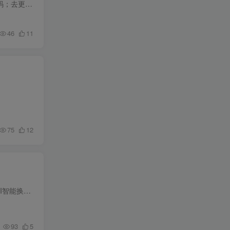
【软件介绍】一款优先连接wifi的好工具，解锁内容：解锁永久SVIP会员，无需登陆！免ROOT显示密码；去更新纯净版；免广告、连接公益Wifi、优先连接网络、百W专享热点、网络加速。【下载地址】 ht...
46
11
75
12
本资源提供给大家学习及参考研究借鉴美工之用，请勿用于商业和非法用途，无任何技术支持！ 最新AI智能换脸软件PC离线版V2.0+一键视频/图片人脸AI智能替换/一张图实现视频或者图片换脸； V2.0版...
93
5