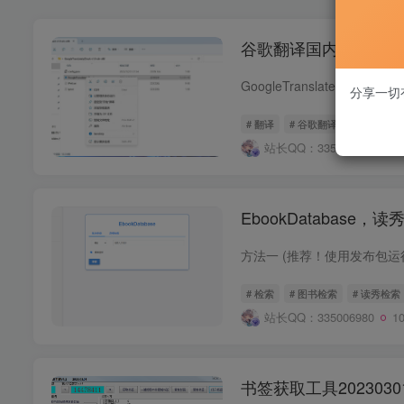
谷歌翻译国内修复程序——Go
分享一切
# 翻译
# 谷歌翻译
# 谷歌翻译
站长QQ：335006980
1
EbookDatabas
# 检索
# 图书检索
# 读秀检索
站长QQ：335006980
1
书签获取工具20230301