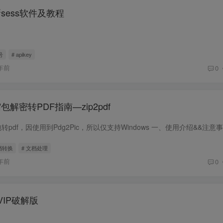
刷新sess软件及教程
号
# apikey
年前
0
包解密转PDF指南—zip2pdf
档转换
# 文档处理
年前
0
VIP破解版