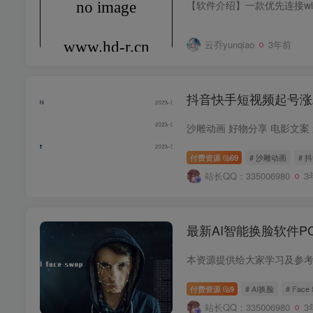
云乔yunqiao
3年前
抖音快手短视频起号涨
沙雕动画 好物分享 电影文案 
付费资源
69
# 沙雕动画
# 
站长QQ：335006980
3
最新AI智能换脸软件PC
付费资源
9
# AI换脸
# Face
站长QQ：335006980
3