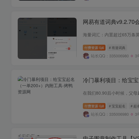
网易有道词典v9.2.70
付费资源
6
# 有道词典
站长QQ：335006980
3
冷门暴利项目：给宝宝
付费资源
8
# 宝宝起名
# 起
站长QQ：335006980
3
电子图章制作工具【V2