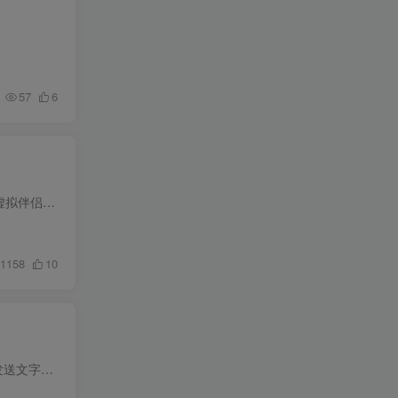
。
57
6
一款AI虚拟聊天软件--ChatAI虚拟女友，算是沾了chatgpt的春风吧 首次打开，会提示你当前还有没有虚拟伴侣，需要去添加伴侣，然后首页右上角可以设置自己的头像和切换AI智能的模式然后打开发现页...
1158
10
vx对话生成器，是一款聊天记录制作工具，可以模拟wx聊天，可以添加不同用户角色进行对话，支持发送文字、语音、图片、红包、转账等。可以将聊天内容一键生成为图片、长截图、动态图片和视频.请...