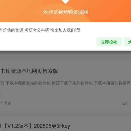
欢迎来到烤鸭资源网
ogleTranslateIpCheck
有价值的资源 考研考公科研 快来加入我们吧!
修复
立即投稿
0个月前
0
e，读秀书库资源本地网页检索版
0个月前
0
【V1.2版本】202505更新key