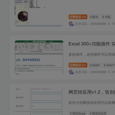
付费资源
6
# 图书
# 书签
￥
站长QQ：335006980
1
Excel 300+功能插件 实
付费阅读
1
# ASAP
# ASAP Ut
站长QQ：335006980
2
网页转应用v1.2，告
# 网页转app
# 网页转应用