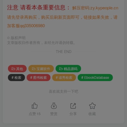
注意 请看本条重要信息：
解压密码:zy.kypeople.cn
请先登录再购买，购买后刷新页面即可，链接如果失效，请
加客服qq335006980
©
版权声明
文章版权归作者所有，未经允许请勿转载。
THE END
其他
宝藏软件
精品源码
# 检索
# 图书检索
# 读秀检索
# EbookDatabase
喜欢就支持一下吧
点赞
15
赞赏
分享
收藏