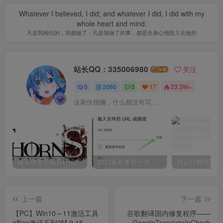
Whatever I believed, I did; and whatever I did, I did with my
whole heart and mind.
凡是我相信的，我都做了；凡是我做了的事，都是全身心地投入去做的
站长QQ：335006980
关注
0
2060
5
17
23.3W+
这家伙很懒，什么都没有写...
棘罪修女伊妮莎(ThornSin) ver0.11 官方中文版 ACT游戏&神作 2.1G
2023最新番茄小说，番茄畅听app破解vip免广告无广告安卓版使用教程
上一篇
下一篇
【PC】Win10～11激活工具
谷歌翻译国内修复程序——
office激活不到2M 9.15
GoogleTranslateIpCheck