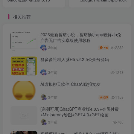
相关推荐
2023最新番茄小说，番茄畅听app破解vip免
广告无广告安卓版使用教程
2232
3年前
6
￥
群多多社群人脉H5 v2.2.5公众号源码
3年前
1243
AI虚拟聊天软件-ChatAI虚拟女友
1158
3年前
5
[亲测可用]GhatGPT商业版4.8.9+会员付费
+Midjourney绘图+GPT4.0+GPT绘画
3年前
786
视频剪辑 app——畅片4.8.0（大疆官方版）