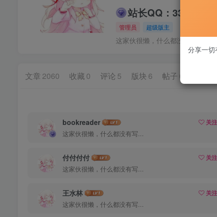
站长QQ：33500698
管理员
超级版主
这家伙很懒，什么都没有写...
分享一切
文章
2060
收藏
0
评论
5
版块
6
帖子
0
粉丝
1
bookreader
关
这家伙很懒，什么都没有写...
付付付付
关
这家伙很懒，什么都没有写...
王水林
关
这家伙很懒，什么都没有写...