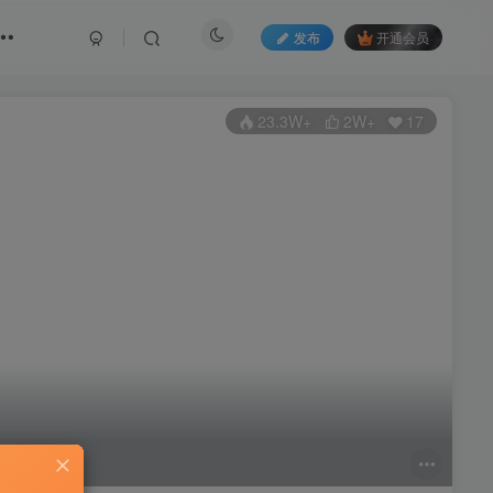
发布
开通会员
23.3W+
2W+
17