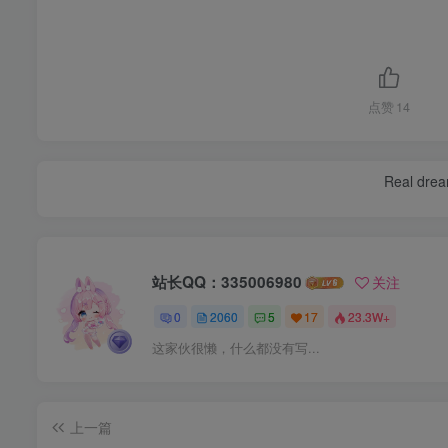
点赞
14
Real dream
站长QQ：335006980
关注
0
2060
5
17
23.3W+
这家伙很懒，什么都没有写...
上一篇