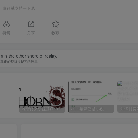
喜欢就支持一下吧
赞赏
分享
收藏
 is the other shore of reality.
真正的梦就是现实的彼岸
棘罪修女伊妮莎(ThornSin) ver0.11 官方中文版 ACT游戏&神作 2.1G
2023最新番茄小说，番茄畅听app破解vip免广告无广告安卓版使用教程