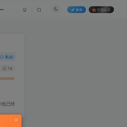
发布
开通会员
私信
14
06980
标也已经