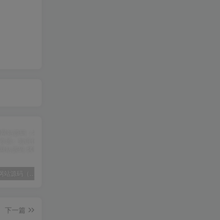
知识付费网站源码（本站源码不带资源）知识付费在线支付网站源码
群多多社群人脉H5 v2.2.5公众号源码
狼狩猎 늑대사냥 (2022) 在线下载mp4
下一篇