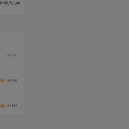
子比会员页面
786
546
20
￥
442
5