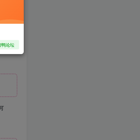
烤鸭论坛
可