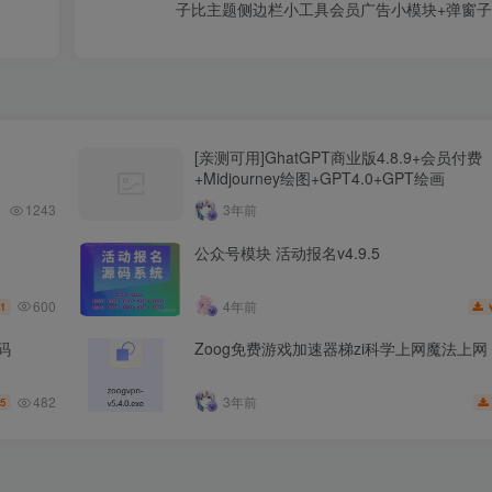
子比主题侧边栏小工具会员广告小模块+弹窗
[亲测可用]GhatGPT商业版4.8.9+会员付费
+Midjourney绘图+GPT4.0+GPT绘画
1243
3年前
公众号模块 活动报名v4.9.5
600
4年前
1
码
Zoog免费游戏加速器梯zi科学上网魔法上网
482
3年前
5