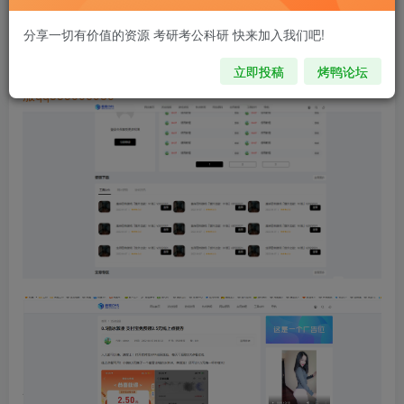
您当前未登录！建议登陆后购买，可保存购买订单
分享一切有价值的资源 考研考公科研 快来加入我们吧!
注意 请看本条重要信息：
解压密码:zy.kypeople.cn
立即投稿
烤鸭论坛
请先登录再购买，购买后刷新页面即可，链接如果失效，请加客
服qq335006980