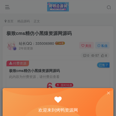
首页
精品源码
正文
极致cms精仿小黑猿资源网源码
站长QQ：335006980
关注
私信
2年前更新
0
57
8
付费资源
已售 7
极致cms精仿小黑猿资源网源码
此内容为付费资源，请付费后查看
6
限时特惠
10
￥
￥
5
免费
黄金会员
￥
钻石会员
立即购买
欢迎来到烤鸭资源网