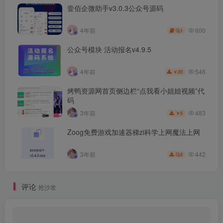
壹佰企微助手v3.0.3公众号源码
600
4年前
1
公众号模块 活动报名v4.9.5
546
4年前
20
￥
烤鸭资源网首页侧边栏“点我看小姐姐视频”代
码
483
3年前
5
￥
Zoog免费游戏加速器梯zi科学上网魔法上网
442
3年前
5
评论
抢沙发