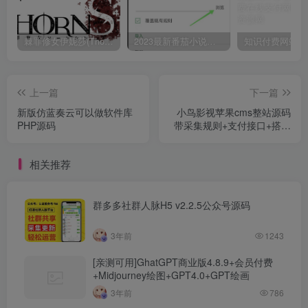
棘罪修女伊妮莎(ThornSin) ver0.11 官方中文版 ACT游戏&神作 2.1G
2023最新番茄小说，番茄畅听app破解vip免广告无广告安卓版使用教程
上一篇
下一篇
新版仿蓝奏云可以做软件库
小鸟影视苹果cms整站源码
PHP源码
带采集规则+支付接口+搭建
教程￼
相关推荐
群多多社群人脉H5 v2.2.5公众号源码
3年前
1243
[亲测可用]GhatGPT商业版4.8.9+会员付费
+Midjourney绘图+GPT4.0+GPT绘画
3年前
786