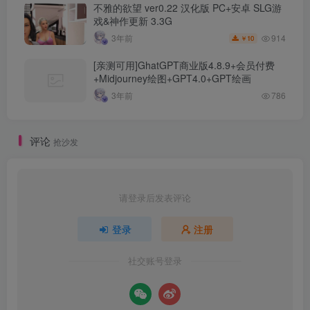
不雅的欲望 ver0.22 汉化版 PC+安卓 SLG游
戏&神作更新 3.3G
914
3年前
10
￥
[亲测可用]GhatGPT商业版4.8.9+会员付费
+Midjourney绘图+GPT4.0+GPT绘画
3年前
786
评论
抢沙发
请登录后发表评论
登录
注册
社交账号登录