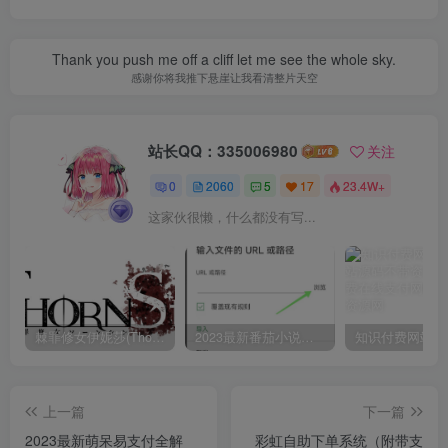
Thank you push me off a cliff let me see the whole sky.
感谢你将我推下悬崖让我看清整片天空
站长QQ：335006980
关注
0
2060
5
17
23.4W+
这家伙很懒，什么都没有写...
棘罪修女伊妮莎(ThornSin) ver0.11 官方中文版 ACT游戏&神作 2.1G
2023最新番茄小说，番茄畅听app破解vip免广告无广告安卓版使用教程
上一篇
下一篇
2023最新萌呆易支付全解
彩虹自助下单系统（附带支