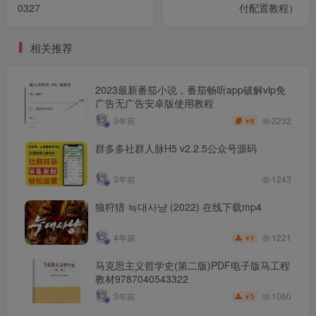
0327
付配置教程）
相关推荐
2023最新番茄小说，番茄畅听app破解vip免
广告无广告安卓版使用教程
2232
3年前
6
￥
群多多社群人脉H5 v2.2.5公众号源码
3年前
1243
狼狩猎 늑대사냥 (2022) 在线下载mp4
1221
4年前
1
￥
马克思主义哲学史(第二版)PDF电子版马工程
教材9787040543322
1060
3年前
5
￥