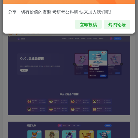
您当前未登录！建议登陆后购买，可保存购买订单
分享一切有价值的资源 考研考公科研 快来加入我们吧!
注意 请看本条重要信息：
解压密码:zy.kypeople.cn
立即投稿
烤鸭论坛
请先登录再购买，购买后刷新页面即可，链接如果失效，请加客
服qq335006980