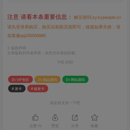
注意 请看本条重要信息：
解压密码:zy.kypeople.cn
请先登录再购买，购买后刷新页面即可，链接如果失效，请
加客服qq335006980
©
版权声明
文章版权归作者所有，未经允许请勿转载。
THE END
VIP专区
精品源码
网站源码
# 发卡
# 鲸发卡
喜欢就支持一下吧
点赞
10
赞赏
分享
收藏