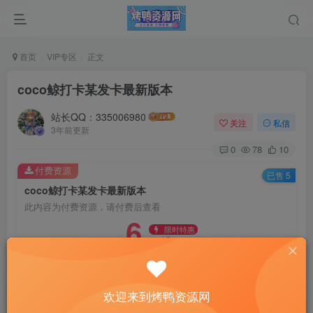
首页
VIP专区
正文
coco鲸打卡某发卡最新版本
站长QQ：335006980
关注
私信
3年前更新
0
78
10
付费资源
已售 5
coco鲸打卡某发卡最新版本
此内容为付费资源，请付费后查看
6
限时特惠
10
￥
￥
免费
免费
黄金会员
钻石会员
立即购买
欢迎来到烤鸭资源网