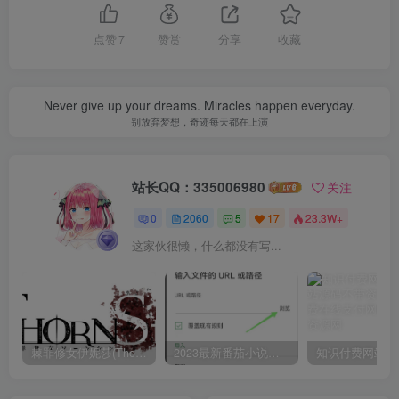
点赞
7
赞赏
分享
收藏
Never give up your dreams. Miracles happen everyday.
别放弃梦想，奇迹每天都在上演
站长QQ：335006980
关注
0
2060
5
17
23.3W+
这家伙很懒，什么都没有写...
棘罪修女伊妮莎(ThornSin) ver0.11 官方中文版 ACT游戏&神作 2.1G
2023最新番茄小说，番茄畅听app破解vip免广告无广告安卓版使用教程