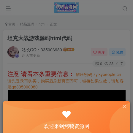
首页
精品源码
html
正文
坦克大战游戏源码html代码
站长QQ：335006980
关注
私信
34天前更新
0
28
7
注意 请看本条重要信息：
解压密码:zy.kypeople.cn
请先登录再购买，购买后刷新页面即可，链接如果失效，请加客
服qq335006980
欢迎来到烤鸭资源网