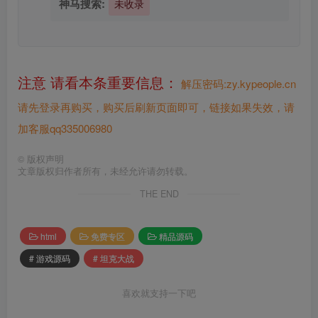
神马搜索:
未收录
注意 请看本条重要信息：
解压密码:zy.kypeople.cn
请先登录再购买，购买后刷新页面即可，链接如果失效，请
加客服qq335006980
©
版权声明
文章版权归作者所有，未经允许请勿转载。
THE END
html
免费专区
精品源码
# 游戏源码
# 坦克大战
喜欢就支持一下吧