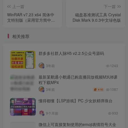
上一篇
下一篇
WinRAR v7.23 x64 简体中
磁盘基准测试工具 Crystal
文特别版（采用官方简中，
Disk Mark 9.0.3中文绿色版
字体未改）
相关推荐
群多多社群人脉H5 v2.2.5公众号源码
3年前
1243
最新某鹅通小鹅通已购直播回放视频M3U8课
程下载MP4
1087
3年前
10
￥
懂得都懂【LSP游戏】PC 少女妖精弹珠台
9个月前
933
微信上可直接复制使用的emoji表情符号大全