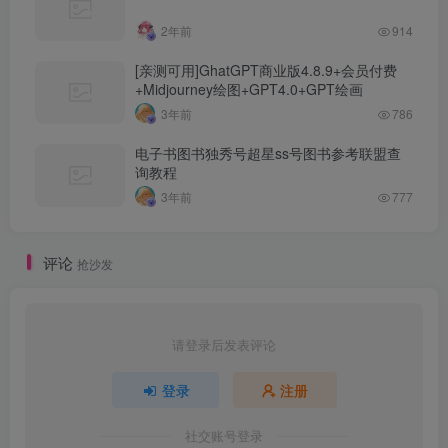
2年前
914
[亲测可用]GhatGPT商业版4.8.9+会员付费
+Midjourney绘图+GPT4.0+GPT绘画
3年前
786
电子书图书独秀号超星ss号图书参考联盟查
询教程
3年前
777
评论
抢沙发
请登录后发表评论
登录
注册
社交账号登录