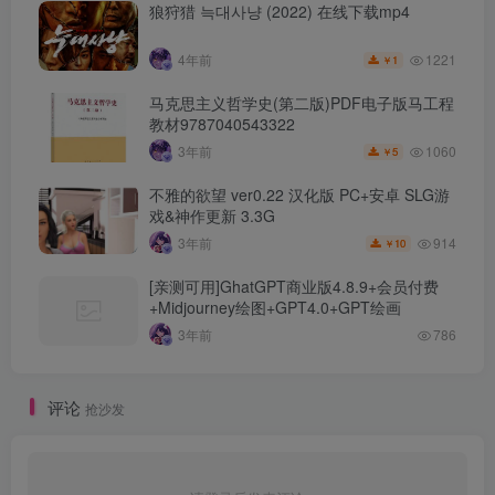
狼狩猎 늑대사냥 (2022) 在线下载mp4
1221
4年前
1
￥
马克思主义哲学史(第二版)PDF电子版马工程
教材9787040543322
1060
3年前
5
￥
不雅的欲望 ver0.22 汉化版 PC+安卓 SLG游
戏&神作更新 3.3G
914
3年前
10
￥
[亲测可用]GhatGPT商业版4.8.9+会员付费
+Midjourney绘图+GPT4.0+GPT绘画
3年前
786
评论
抢沙发