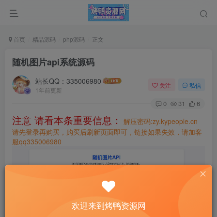
首页
精品源码
php源码
正文
随机图片api系统源码
站长QQ：335006980
关注
私信
1年前更新
0
31
6
注意 请看本条重要信息：
解压密码:zy.kypeople.cn
请先登录再购买，购买后刷新页面即可，链接如果失效，请加客
服qq335006980
欢迎来到烤鸭资源网