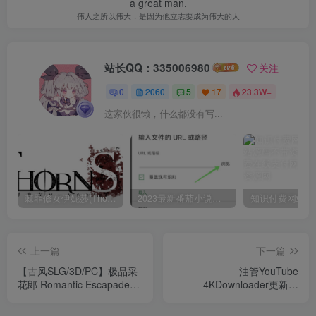
a great man.
伟人之所以伟大，是因为他立志要成为伟大的人
站长QQ：335006980
关注
0
2060
5
17
23.3W+
这家伙很懒，什么都没有写...
棘罪修女伊妮莎(ThornSin) ver0.11 官方中文版 ACT游戏&神作 2.1G
2023最新番茄小说，番茄畅听app破解vip免广告无广告安卓版使用教程
上一篇
下一篇
【古风SLG/3D/PC】极品采
油管YouTube
花郎 Romantic Escapades
4KDownloader更新到
Ver2.1.0 官方中文
V2.8.6.5