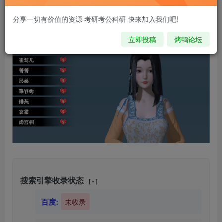
注意 请看本条重要信息：
解压密码:zy.kypeople.cn
分享一切有价值的资源 考研考公科研 快来加入我们吧!
请先登录再购买，购买后刷新页面即可，链接如果失效，请加客
服qq335006980
立即投稿
烤鸭论坛
搜索引擎收录状态
[ - ]
百度:
未收录