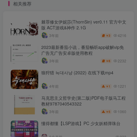
相关推荐
棘罪修女伊妮莎(ThornSin) ver0.11 官方中文
版 ACT游戏&神作 2.1G
4216
3年前
3
￥
2023最新番茄小说，番茄畅听app破解vip免
广告无广告安卓版使用教程
2232
3年前
6
￥
狼狩猎 늑대사냥 (2022) 在线下载mp4
1221
4年前
1
￥
马克思主义哲学史(第二版)PDF电子版马工程
教材9787040543322
1060
3年前
5
￥
懂得都懂【LSP游戏】PC 少女妖精弹珠台
9个月前
933