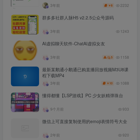
2232
3年前
6
￥
群多多社群人脉H5 v2.2.5公众号源码
3年前
1243
AI虚拟聊天软件-ChatAI虚拟女友
1158
3年前
5
最新某鹅通小鹅通已购直播回放视频M3U8课
程下载MP4
1088
3年前
10
￥
懂得都懂【LSP游戏】PC 少女妖精弹珠台
9个月前
933
微信上可直接复制使用的emoji表情符号大全
2年前
920