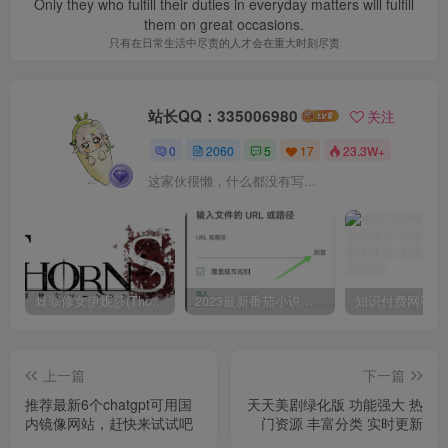
Only they who fulfill their duties in everyday matters will fulfill
them on great occasions.
只有在日常生活中尽责的人才会在重大时刻尽责
站长QQ：335006980
关注
0
2060
5
17
23.3W+
这家伙很懒，什么都没有写...
棘罪修女伊妮莎(ThornSin) ver0.11 官方中文版 ACT游戏&神作 2.1G
2023最新番茄小说，番茄畅听app破解vip免广告无广告安卓版使用教程
上一篇
下一篇
推荐最新6个chatgpt可用国
天天美剧绿化版 功能强大 热
内镜像网站，赶快来试试吧
门资源 丰富分类 实时更新