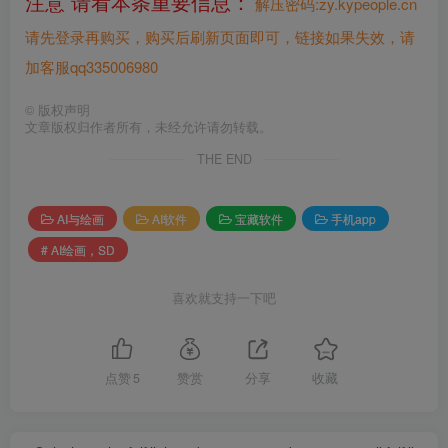
注意 请看本条重要信息：
解压密码:zy.kypeople.cn
请先登录再购买，购买后刷新页面即可，链接如果失效，请
加客服qq335006980
©
版权声明
文章版权归作者所有，未经允许请勿转载。
THE END
AI与绘画
AI软件
宝藏软件
手机app
# AI绘画，SD
喜欢就支持一下吧
点赞
5
赞赏
分享
收藏