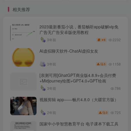
相关推荐
2023最新番茄小说，番茄畅听app破解vip免
广告无广告安卓版使用教程
2232
3年前
6
￥
AI虚拟聊天软件-ChatAI虚拟女友
1158
3年前
5
[亲测可用]GhatGPT商业版4.8.9+会员付费
+Midjourney绘图+GPT4.0+GPT绘画
3年前
786
视频剪辑 app——畅片4.8.0（大疆官方版）
725
2年前
3
国家中小学智慧教育平台 电子课本下载工具