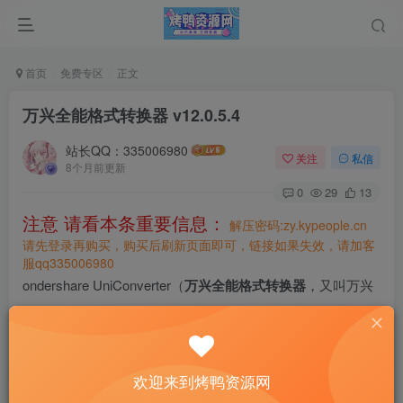
首页
免费专区
正文
万兴全能格式转换器 v12.0.5.4
站长QQ：335006980
关注
私信
8个月前更新
0
29
13
注意 请看本条重要信息：
解压密码:zy.kypeople.cn
请先登录再购买，购买后刷新页面即可，链接如果失效，请加客
服qq335006980
ondershare UniConverter（
万兴全能格式转换器
，又叫万兴
优转）国产全能音视频解决方案。具有音视频格式转换、合
并视频、压缩视频、录制视频、下载视频等功能。
UniConverter以超快的转换速度及强大的功能在国外名声大
欢迎来到烤鸭资源网
噪，转换速度号称是市面同类产品的30倍，操作简便，支持