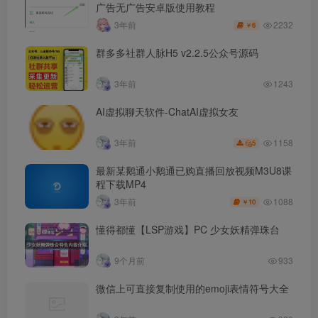
广告无广告安卓版使用教程
2232
3年前
6
￥
群多多社群人脉H5 v2.2.5公众号源码
3年前
1243
AI虚拟聊天软件-ChatAI虚拟女友
1158
3年前
5
最新某鹅通小鹅通已购直播回放视频M3U8课
程下载MP4
1088
3年前
10
￥
懂得都懂【LSP游戏】PC 少女妖精弹珠台
9个月前
933
微信上可直接复制使用的emoji表情符号大全