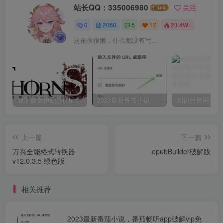
站长QQ：335006980
关注
0
2060
5
17
23.4W+
这家伙很懒，什么都没有写...
棘罪修女伊妮莎(ThornSin) ver0.11 官方中文版 ACT游戏&神作 2.1G
2023最新番茄小说，番茄畅听app破解vip免广告无广告安卓版使用教程
上一篇
下一篇
万兴全能格式转换器
epubBuilder破解版
v12.0.3.5 绿色版
相关推荐
2023最新番茄小说，番茄畅听app破解vip免