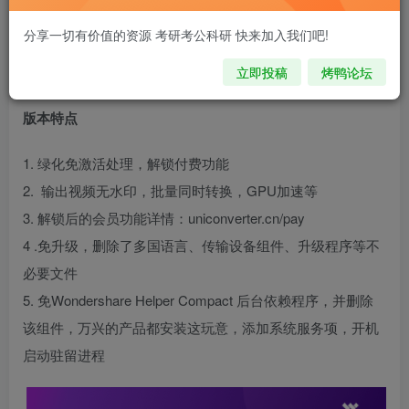
158种视频格式无损转换，批量转换高清视频堪称不会丢关
分享一切有价值的资源 考研考公科研 快来加入我们吧!
键帧，此外集YouTube视频下载，投屏录屏，及DVD刻录等
多功能于一身。
立即投稿
烤鸭论坛
版本特点
1. 绿化免激活处理，解锁付费功能
2. 输出视频无水印，批量同时转换，GPU加速等
3. 解锁后的会员功能详情：uniconverter.cn/pay
4 .免升级，删除了多国语言、传输设备组件、升级程序等不
必要文件
5. 免Wondershare Helper Compact 后台依赖程序，并删除
该组件，万兴的产品都安装这玩意，添加系统服务项，开机
启动驻留进程