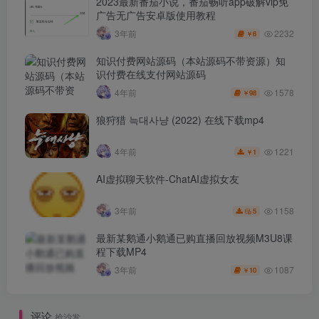
2023最新番茄小说，番茄畅听app破解vip免
广告无广告安卓版使用教程
2232
3年前
6
￥
知识付费网站源码（本站源码不带资源）知
识付费在线支付网站源码
1578
4年前
98
￥
狼狩猎 늑대사냥 (2022) 在线下载mp4
1221
4年前
1
￥
AI虚拟聊天软件-ChatAI虚拟女友
1158
3年前
5
最新某鹅通小鹅通已购直播回放视频M3U8课
程下载MP4
1087
3年前
10
￥
评论
抢沙发