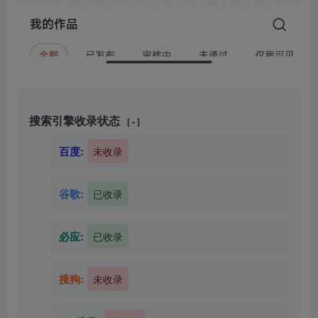
搜索引擎收录状态
[ - ]
百度:
未收录
谷歌:
已收录
必应:
已收录
搜狗:
未收录