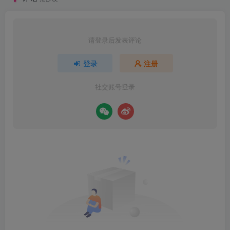
请登录后发表评论
登录
注册
社交账号登录