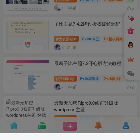
3年前
5
子比主题7.4.2绕过授权破解源码
付费资源
19
VIP专区
模板插件
精品
3年前
7
最新子比主题7.2开心版方法教程
付费阅读
9
教程资源
模板插件
福利
3年前
8
最新无加密Ripro9.0修正升级版
wordpress主题
付费资源
6
模板插件
精品源码
3年前
8