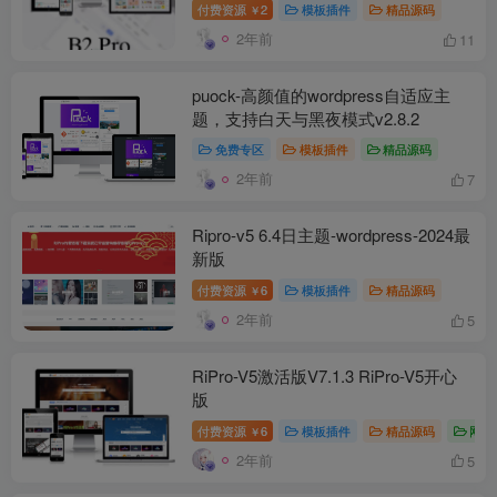
付费资源
2
模板插件
精品源码
￥
2年前
11
puock-高颜值的wordpress自适应主
题，支持白天与黑夜模式v2.8.2
免费专区
模板插件
精品源码
2年前
7
Ripro-v5 6.4日主题-wordpress-2024最
新版
付费资源
6
模板插件
精品源码
￥
2年前
5
RiPro-V5激活版V7.1.3 RiPro-V5开心
版
付费资源
6
模板插件
精品源码
网站
￥
2年前
5