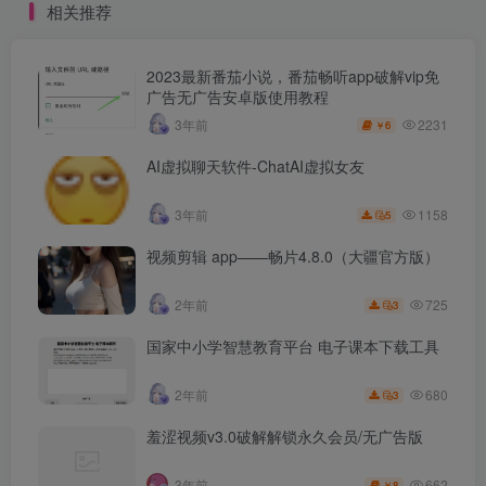
相关推荐
2023最新番茄小说，番茄畅听app破解vip免
广告无广告安卓版使用教程
2231
3年前
6
￥
AI虚拟聊天软件-ChatAI虚拟女友
1158
3年前
5
视频剪辑 app——畅片4.8.0（大疆官方版）
725
2年前
3
国家中小学智慧教育平台 电子课本下载工具
680
2年前
3
羞涩视频v3.0破解解锁永久会员/无广告版
662
3年前
8
￥