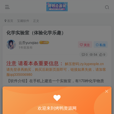
首页
宝藏软件
正文
化学实验室（体验化学乐趣）
云乔yunqiao
关注
私信
1年前发布
0
54
9
注意 请看本条重要信息：
解压密码:zy.kypeople.cn
请先登录再购买，购买后刷新页面即可，链接如果失效，请加客
服qq335006980
【软件介绍】在手机上建造一个实验室，有170种化学物质
可供实验，按照现实世界模拟还原。
【下载链接】
https://wwvs.lanzoue.com/irVEC2vd0ggj
欢迎来到烤鸭资源网