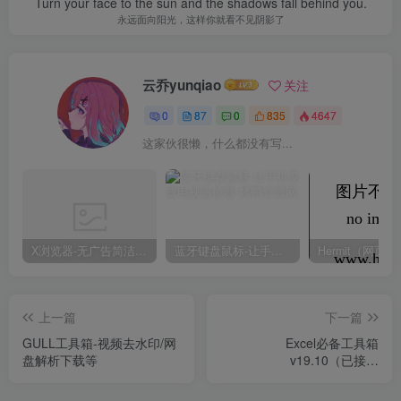
Turn your face to the sun and the shadows fall behind you.
永远面向阳光，这样你就看不见阴影了
云乔yunqiao
关注
0
87
0
835
4647
这家伙很懒，什么都没有写...
X浏览器-无广告简洁浏览器
蓝牙键盘鼠标-让手机变成电视遥控器
上一篇
下一篇
GULL工具箱-视频去水印/网
Excel必备工具箱
盘解析下载等
v19.10（已接入
DeepSeek，附带工资管理
系统），支持Office & WPS