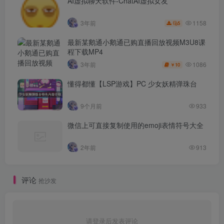
AI虚拟聊天软件-ChatAI虚拟女友
1158
3年前
5
最新某鹅通小鹅通已购直播回放视频M3U8课
程下载MP4
1086
3年前
10
￥
懂得都懂【LSP游戏】PC 少女妖精弹珠台
9个月前
933
微信上可直接复制使用的emoji表情符号大全
2年前
913
评论
抢沙发
请登录后发表评论