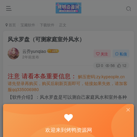
首页
宝藏软件
下载软件
正文
风水罗盘（可测家庭室外风水）
云乔yunqiao
关注
私信
2年前发布
0
56
12
注意 请看本条重要信息：
解压密码:zy.kypeople.cn
请先登录再购买，购买后刷新页面即可，链接如果失效，请加客
服qq335006980
【软件介绍】：风水罗盘是可以测自己家庭风水和室外各种
环境的一个手机软件，他结合中国古典文学易经所出品，为
大家提供风水参考。
【下载链接】
欢迎来到烤鸭资源网
https://wwvs.lanzoue.com/ieGrv2gc7mch