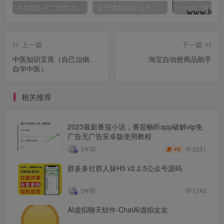
X浏览器-无广告简洁浏览器
蓝牙键盘鼠标-让手机变成电视遥控器
上一篇
下一篇
中医知识宝库（自己治病、
淘宝自动抢商品助手
自学中医）
相关推荐
2023最新番茄小说，番茄畅听app破解vip免
广告无广告安卓版使用教程
2231
3年前
6
￥
群多多社群人脉H5 v2.2.5公众号源码
3年前
1243
AI虚拟聊天软件-ChatAI虚拟女友