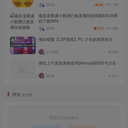
1158
3年前
5
最新某鹅通小鹅通已购直播回放视频M3U8课
程下载MP4
1086
3年前
10
￥
懂得都懂【LSP游戏】PC 少女妖精弹珠台
9个月前
933
微信上可直接复制使用的emoji表情符号大全
2年前
912
评论
抢沙发
请登录后发表评论