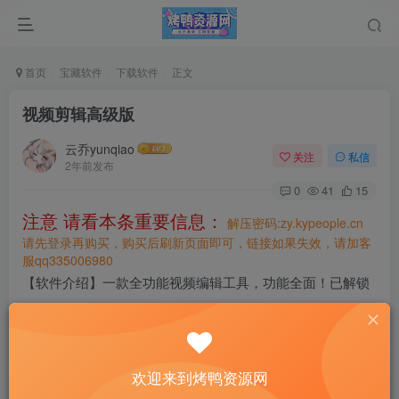
首页
宝藏软件
下载软件
正文
视频剪辑高级版
云乔yunqiao
关注
私信
2年前发布
0
41
15
注意 请看本条重要信息：
解压密码:zy.kypeople.cn
请先登录再购买，购买后刷新页面即可，链接如果失效，请加客
服qq335006980
【软件介绍】一款全功能视频编辑工具，功能全面！已解锁
高级版功能
【下载地址】
https://wwvs.lanzoue.com/iYlBx2fjpgsb
欢迎来到烤鸭资源网