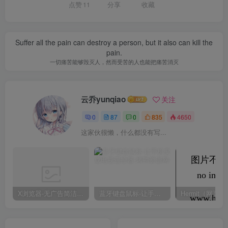
点赞
11
分享
收藏
Suffer all the pain can destroy a person, but it also can kill the
pain.
一切痛苦能够毁灭人，然而受苦的人也能把痛苦消灭
云乔yunqiao
关注
0
87
0
835
4650
这家伙很懒，什么都没有写...
X浏览器-无广告简洁浏览器
蓝牙键盘鼠标-让手机变成电视遥控器