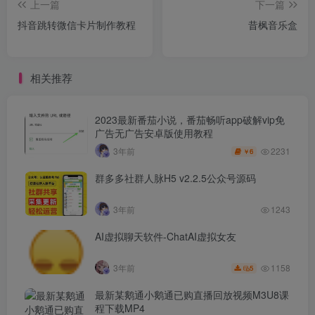
上一篇
下一篇
抖音跳转微信卡片制作教程
昔枫音乐盒
相关推荐
2023最新番茄小说，番茄畅听app破解vip免
广告无广告安卓版使用教程
2231
3年前
6
￥
群多多社群人脉H5 v2.2.5公众号源码
3年前
1243
AI虚拟聊天软件-ChatAI虚拟女友
1158
3年前
5
最新某鹅通小鹅通已购直播回放视频M3U8课
程下载MP4