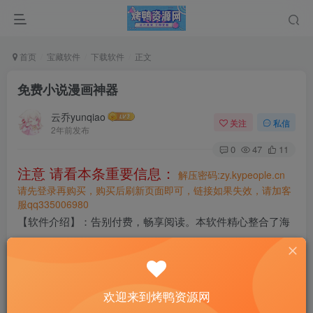
首页
宝藏软件
下载软件
正文
免费小说漫画神器
云乔yunqiao
关注
私信
2年前发布
0
47
11
注意 请看本条重要信息：
解压密码:zy.kypeople.cn
请先登录再购买，购买后刷新页面即可，链接如果失效，请加客
服qq335006980
【软件介绍】：告别付费，畅享阅读。本软件精心整合了海
量免费小说、漫画及听书资源，覆盖小说、漫画、听书等资
源，涵盖言情、玄幻、都市、校园、古装等多题材，满足个
性化需求，同时特设精彩评论区促进用户互动。界面简洁易
欢迎来到烤鸭资源网
用，操作流畅，所有精彩内容均无需付费即可畅享。