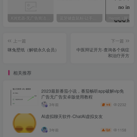
X浏览器-无广告简洁浏览器
蓝牙键盘鼠标-让手机变成电视遥控器
上一篇
下一篇
咪兔壁纸（解锁永久会员）
中医辩证开方-查询各个病症
和治疗开方
相关推荐
2023最新番茄小说，番茄畅听app破解vip免
广告无广告安卓版使用教程
2232
3年前
6
￥
AI虚拟聊天软件-ChatAI虚拟女友
1158
3年前
5