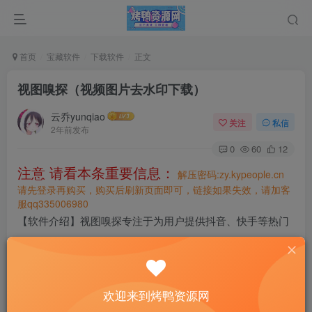
首页
宝藏软件
下载软件
正文
视图嗅探（视频图片去水印下载）
云乔yunqiao
关注
私信
2年前发布
0
60
12
注意 请看本条重要信息：
解压密码:zy.kypeople.cn
请先登录再购买，购买后刷新页面即可，链接如果失效，请加客
服qq335006980
【软件介绍】视图嗅探专注于为用户提供抖音、快手等热门
短视频平台上的无水印图片和视频下载服务。大家经常有很
多想要保存的短视频和图片，视频嗅探则能够轻松获取这些
高质量、无水印的内容。
欢迎来到烤鸭资源网
【下载地址】