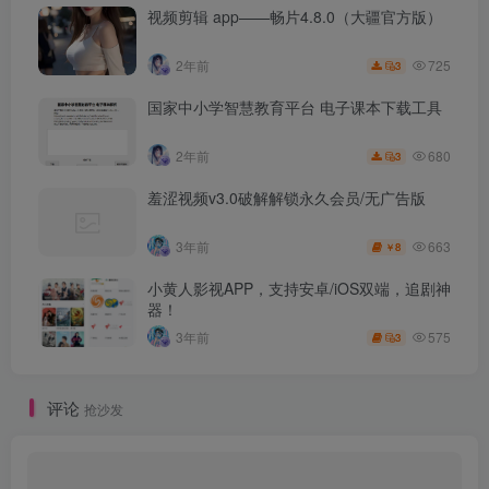
视频剪辑 app——畅片4.8.0（大疆官方版）
725
2年前
3
国家中小学智慧教育平台 电子课本下载工具
680
2年前
3
羞涩视频v3.0破解解锁永久会员/无广告版
663
3年前
8
￥
小黄人影视APP，支持安卓/iOS双端，追剧神
器！
575
3年前
3
评论
抢沙发