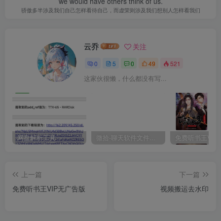
we would have others think of us.
骄傲多半涉及我们自己怎样看待自己，而虚荣则涉及我们想别人怎样看我们
云乔
关注
0
5
0
49
521
这家伙很懒，什么都没有写...
网盘解析工具
微拾-聊天软件文件清理类工具
上一篇
下一篇
免费听书王VIP无广告版
视频搬运去水印