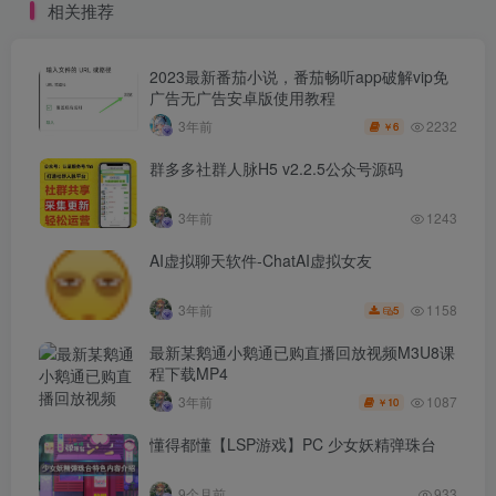
相关推荐
2023最新番茄小说，番茄畅听app破解vip免
广告无广告安卓版使用教程
2232
3年前
6
￥
群多多社群人脉H5 v2.2.5公众号源码
3年前
1243
AI虚拟聊天软件-ChatAI虚拟女友
1158
3年前
5
最新某鹅通小鹅通已购直播回放视频M3U8课
程下载MP4
1087
3年前
10
￥
懂得都懂【LSP游戏】PC 少女妖精弹珠台
9个月前
933