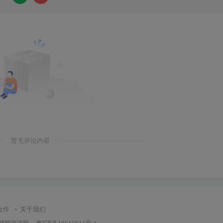
暂无评论内容
合作
关于我们
烤鸭资源网
·
豫ICP备19010611号-1