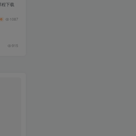
课程下载
1087
10
全
915