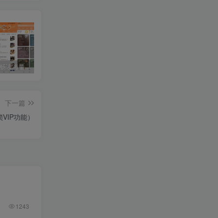
月鼠小说-畅读海量小说（解锁VIP）
文墨天机专业版-八字算运势/紫微斗数排盘
手机4K壁纸-手机美化（解锁VIP功能）
下一篇
VIP功能）
1243