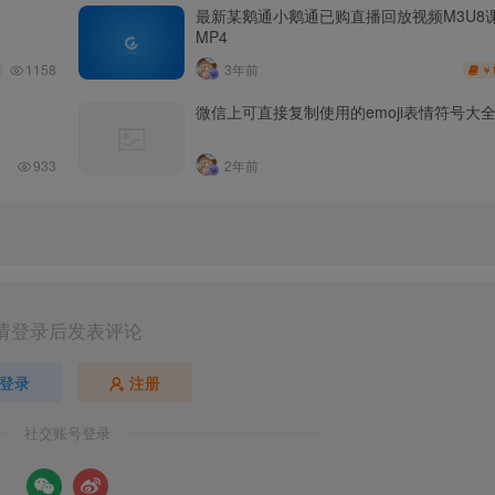
最新某鹅通小鹅通已购直播回放视频M3U8
MP4
1158
3年前
￥
微信上可直接复制使用的emoji表情符号大
933
2年前
请登录后发表评论
登录
注册
社交账号登录