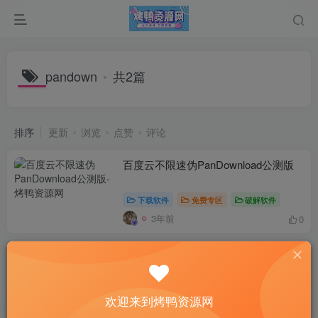
pandown
共2篇
排序
更新
浏览
点赞
评论
百度云不限速伪PanDownload公测版
下载软件
免费专区
破解软件
3年前
0
最新可用版PanDownload百度网盘解
析网页端PHP源码
付费阅读
5
php源码
网站源码
￥
欢迎来到烤鸭资源网
3年前
7