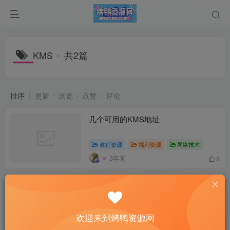
KMS
共2篇
排序
更新
浏览
点赞
评论
几个可用的KMS地址
教程资源
福利资源
网络技术
3年前
8
知彼而知己HEU KMS 大神开发
Windows永久激活工具
付费资源
1
免费专区
宝藏软件
电脑
欢迎来到烤鸭资源网
3年前
10