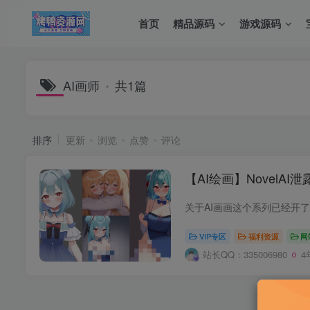
首页
精品源码
游戏源码
AI画师
共1篇
排序
更新
浏览
点赞
评论
【AI绘画】NovelA
VIP专区
福利资源
网
站长QQ：335006980
4