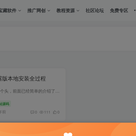
宝藏软件
推广网创
教程资源
社区论坛
免费专区
I泄露版本地安装全过程
关于AI画画这个系列已经开了个头，前面已经简单的介绍了stable-diffusion的一些效果和简单的使用方法。 这几天NovelAI模型泄露了。那就凑巧了，就以这个模型为例。完整的介绍一下stable-diffusi...
站源码
年前
0
111
0