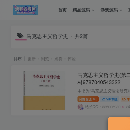
首页
精品源码
游戏源码
马克思主义哲学史
共2篇
排序
更新
浏览
点赞
评论
马克思主义哲学史(第二
材9787040543322
付费资源
5
VIP专区
学
￥
站长QQ：335006980
3