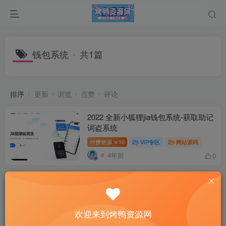
钱包系统
共1篇
排序
更新
浏览
点赞
评论
2022 全新小狐狸jia钱包系统-获取助记
词盗系统
付费资源
10
VIP专区
网站源码
￥
4年前
0
欢迎来到烤鸭资源网