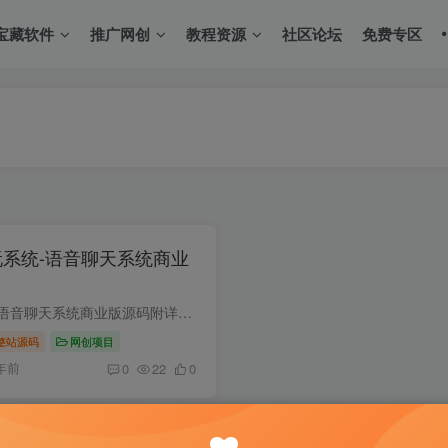
宝藏软件
推广网创
教程资源
社区论坛
免费专区
玩系统-语音聊天系统商业
2022全网首发游戏陪玩系统-语音聊天系统商业版源码附详细教程 简介此系统源码包含详细搭建教程及素材图，附搭建教程源码仅用于学习使用（价值15980元）此陪玩系统源码本人亲自测试搭建并且运营...
整站源码
网创项目
年前
0
22
0