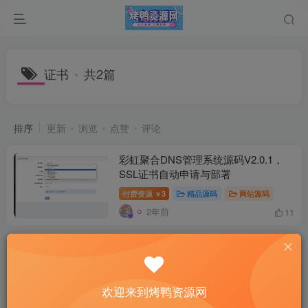
证书
共2篇
排序
更新
浏览
点赞
评论
彩虹聚合DNS管理系统源码V2.0.1，
SSL证书自动申请与部署
付费资源
3
精品源码
网站源码
￥
2年前
11
证书在线查询系统,资质证书显示网站
源码,证书查询自适应手机端
付费资源
5
VIP专区
网站源码
￥
欢迎来到烤鸭资源网
3年前
13