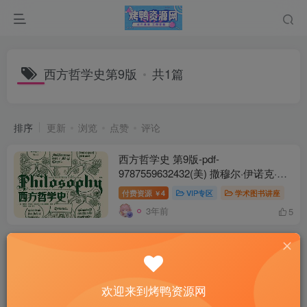
西方哲学史第9版
共1篇
排序
更新
浏览
点赞
评论
西方哲学史 第9版-pdf-
9787559632432(美) 撒穆尔·伊诺克·斯
通普夫
付费资源
4
VIP专区
学术图书讲座
￥
3年前
5
欢迎来到烤鸭资源网