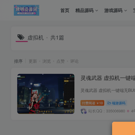
首页
精品源码
游戏源码
虚拟机
共1篇
排序
更新
浏览
点赞
评论
灵魂武器 虚拟机一键端
付费阅读
10
端游源码
￥
站长QQ：335006980
4