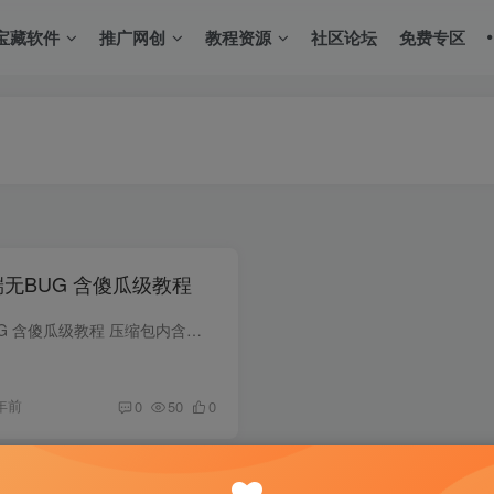
宝藏软件
推广网创
教程资源
社区论坛
免费专区
无BUG 含傻瓜级教程
灵魂武器 虚拟机一键端无BUG 含傻瓜级教程 压缩包内含教程视频、已配置好的虚拟机、客户端及GM代码、物品代码和游玩攻略。保证可以顺畅开心游玩，经本人测试，虚拟机设置5G左右即可流畅运行。 ...
年前
0
50
0