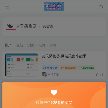
蓝天采集器
共2篇
排序
更新
浏览
点赞
评论
蓝天采集器-网站采集小能手
免费专区
模板插件
精品源码
3年前
15
蓝天采集器WordPress文章远程免登录
发布接口插件操作教程
付费资源
10
VIP专区
模板插件
欢迎来到烤鸭资源网
4年前
12