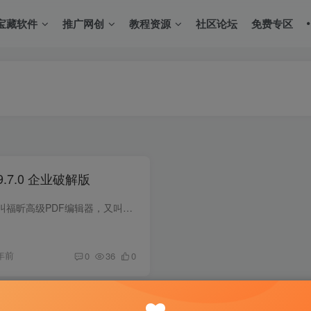
宝藏软件
推广网创
教程资源
社区论坛
免费专区
.7.0 企业破解版
Foxit PhantomPDF，中文名叫福昕高级PDF编辑器，又叫福昕凤腾PDF套件，是福昕公司开发的一款可以与 Adobe Acrobat Pro 相媲美的专业的PDF编辑软件，在国内外都很有名，用户众多。通过福昕高级PD...
年前
0
36
0