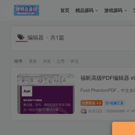
首页
精品源码
游戏源码
编辑器
共1篇
排序
更新
浏览
点赞
评论
福昕高级PDF编辑器 v9
付费阅读
3
电脑工具
￥
站长QQ：335006980
4