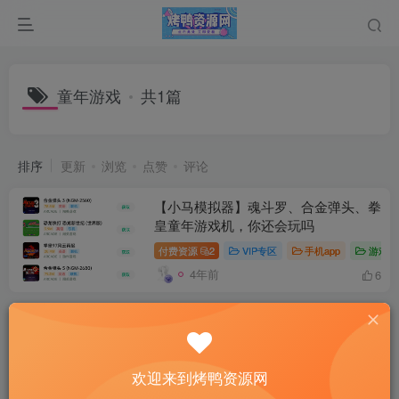
童年游戏
共1篇
排序
更新
浏览
点赞
评论
【小马模拟器】魂斗罗、合金弹头、拳
皇童年游戏机，你还会玩吗
付费资源
2
VIP专区
手机app
游戏资
4年前
6
欢迎来到烤鸭资源网