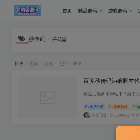
首页
精品源码
游戏源码
秒传码
共2篇
排序
更新
浏览
点赞
评论
百度秒传码油猴脚本代
免费专区
宝藏软件
站长QQ：335006980
3