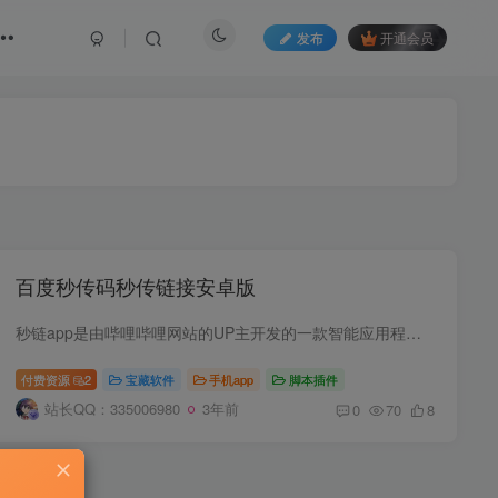
发布
开通会员
百度秒传码秒传链接安卓版
秒链app是由哔哩哔哩网站的UP主开发的一款智能应用程序，它能够支持链接文件的一键保存，还可以快传，功能非常强大，支持多账号登录，还支持百度账号、qq、微信、微博等多种登录方式，有了它将...
付费资源
2
宝藏软件
手机app
脚本插件
站长QQ：335006980
3年前
0
70
8