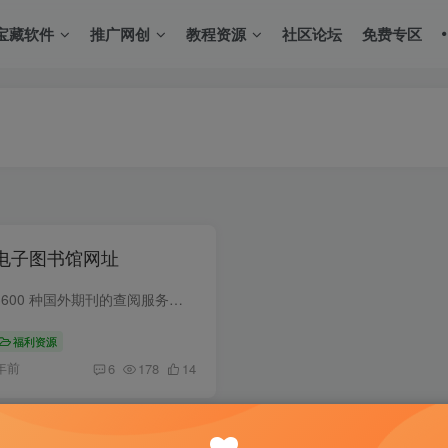
宝藏软件
推广网创
教程资源
社区论坛
免费专区
费电子图书馆网址
【中文】1. 中图在线（提供 3600 种国外期刊的查阅服务）http://cnplinker.cnpeak.com/ 2. 国家哲学社会科学文献中心（提供 2039 种中文期刊，7898 种外文期刊）http://www.ncpssd.org/index.as...
福利资源
年前
6
178
14