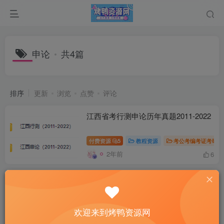
申论
共4篇
排序
更新
浏览
点赞
评论
江西省考行测申论历年真题2011-2022
付费资源
5
教程资源
考公考编考证考研
2年前
6
高考学生、申论学习必看——《人民日
报教你写好文章》
付费资源
3
学术图书讲座
教程资源
欢迎来到烤鸭资源网
3年前
13