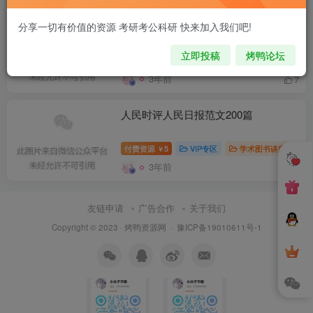
2023省考申论作文押题30篇
分享一切有价值的资源 考研考公科研 快来加入我们吧!
立即投稿
烤鸭论坛
付费阅读
5
VIP专区
考公考编考证考研
￥
3年前
7
人民时评人民日报范文200篇
付费资源
5
VIP专区
学术图书讲座
￥
3年前
6
友链申请
广告合作
关于我们
Copyright © 2023 ·
烤鸭资源网
·
豫ICP备19010611号-1