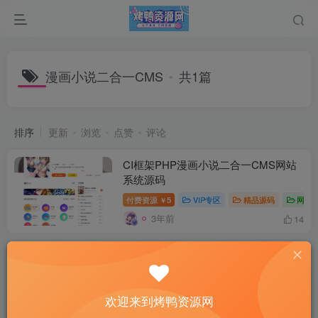
漫画小说二合一CMS
共1篇
排序
更新
浏览
点赞
评论
CI框架PHP漫画小说二合一CMS网站
系统源码
付费资源
5
VIP专区
精品源码
网站
￥
3年前
14
欢迎来到烤鸭资源网