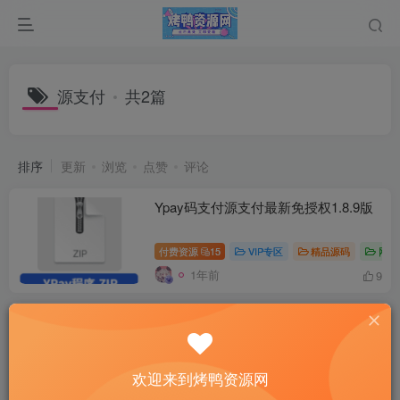
源支付
共2篇
排序
更新
浏览
点赞
评论
Ypay码支付源支付最新免授权1.8.9版
付费资源
15
VIP专区
精品源码
网站
1年前
9
最新源支付，码支付全开源版，已去除
安装扩展
付费阅读
5
VIP专区
精品源码
网站
￥
欢迎来到烤鸭资源网
1年前
11