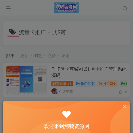
流量卡推广
共2篇
排序
更新
浏览
点赞
评论
PHP号卡商城V1.31 号卡推广管理系统
源码
付费资源
6
推广引流
推广网创
精品
￥
2年前
12
流量卡推广分销网站源码 多功能的号
卡推广分销管理系统
付费资源
6
推广引流
推广网创
精品
欢迎来到烤鸭资源网
2年前
12