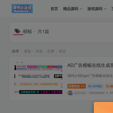
首页
精品源码
游戏源码
横幅
共1篇
排序
更新
浏览
点赞
评论
AD广告横幅在线生成
付费资源
3
VIP专区
精
￥
站长QQ：335006980
3