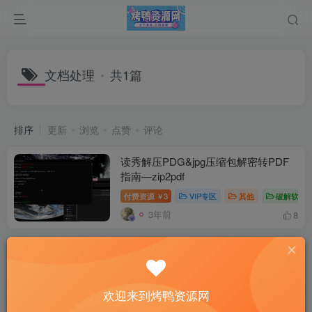
文档处理
共1篇
排序
更新
浏览
点赞
评论
读秀解压PDG&jpg压缩包解密转PDF
指南—zip2pdf
付费资源
3
VIP专区
其他
破解软件
￥
3年前
8
欢迎来到烤鸭资源网