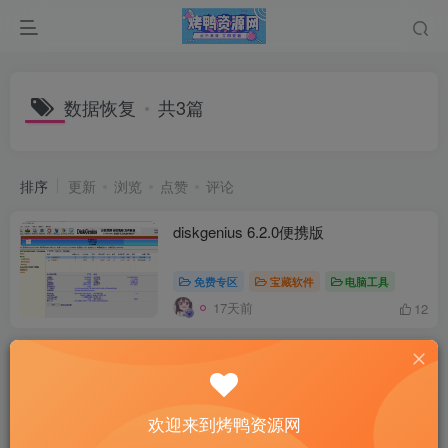
数据恢复
共3篇
排序
更新
浏览
点赞
评论
diskgenius 6.2.0便携版
免费专区
宝藏软件
电脑工具
17天前
12
分区恢复软件 DiskGetor Data
Recovery v4.0 汉化版
免费资源
免费专区
宝藏软件
电脑工
欢迎来到烤鸭资源网
2年前
6