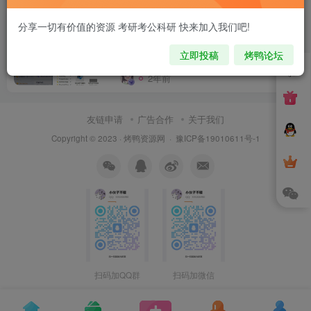
易我数据恢复中文v16.2.0 绿化版 误删
分享一切有价值的资源 考研考公科研 快来加入我们吧!
格式化等恢复
立即投稿
烤鸭论坛
付费资源
6
宝藏软件
电脑工具
2年前
11
友链申请
广告合作
关于我们
Copyright © 2023 ·
烤鸭资源网
·
豫ICP备19010611号-1
扫码加QQ群
扫码加微信