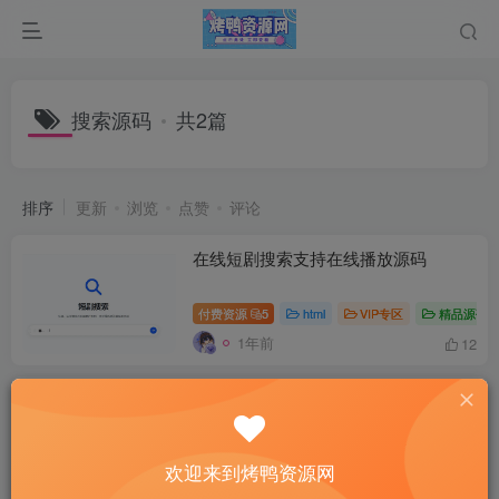
搜索源码
共2篇
排序
更新
浏览
点赞
评论
在线短剧搜索支持在线播放源码
付费资源
5
html
VIP专区
精品源码
1年前
12
搜索引擎旭音云PHP开源源码 无需安
装数据库
付费资源
3
php源码
精品源码
网站
￥
欢迎来到烤鸭资源网
3年前
13