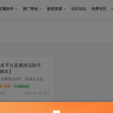
宝藏软件
推广网创
教程资源
社区论坛
免费专区
豆多平台直播推流助手
脚本】
抖音0粉开播软件_魔豆多平台直播推流助手（高级永久版）【推流脚本】（暗冰资源网最新资源，加入vip免费下载本资源） 支持平台：抖音、快手、淘宝、拼多多、小红书 软件特点：操作简单，支持多...
推广引流
直播运营
年前
0
170
0