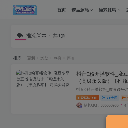
首页
精品源码
游戏源码
推流脚本
共1篇
排序
更新
浏览
点赞
评论
抖音0粉开播软件_魔
（高级永久版）【推流
付费阅读
59
VIP专区
￥
站长QQ：335006980
4