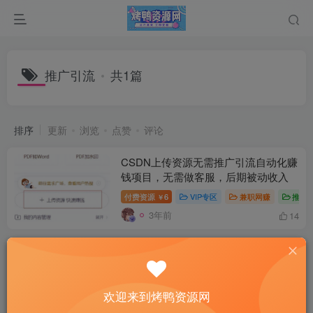
推广引流
共1篇
排序
更新
浏览
点赞
评论
CSDN上传资源无需推广引流自动化赚
钱项目，无需做客服，后期被动收入
付费资源
6
VIP专区
兼职网赚
推广
￥
3年前
14
欢迎来到烤鸭资源网