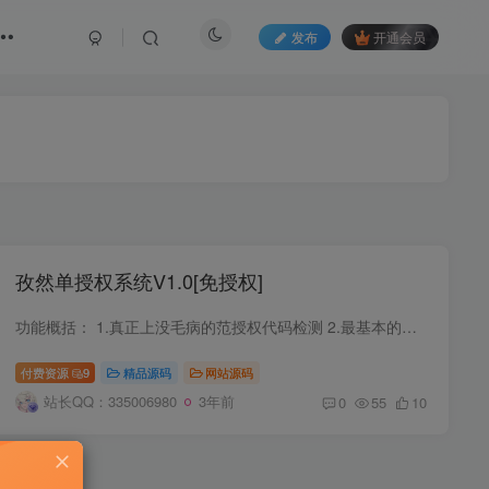
发布
开通会员
孜然单授权系统V1.0[免授权]
功能概括： 1.真正上没毛病的范授权代码检测 2.最基本的盗版入库 3.自定义后门植入代码 带开关拒绝他人滥用 4.简单的文章系统 5.简单的模版开发(每个模版都按我自己的规范开发,后续会多出几套模...
付费资源
9
精品源码
网站源码
站长QQ：335006980
3年前
0
55
10