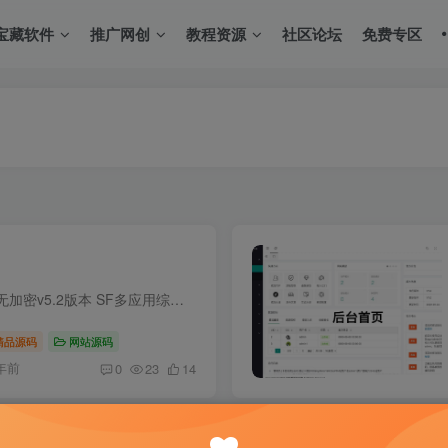
宝藏软件
推广网创
教程资源
社区论坛
免费专区
最新SF授权系统源码 全开源无加密v5.2版本 SF多应用综合验证系统是一款基于 thinkphp V6.0.9 和 EasyWeb iframe开发的系统 帮助开发者快速为自己的项目增加授权验证。傻瓜式一键安装系统，轻松...
精品源码
网站源码
年前
0
23
14