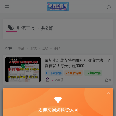
引流工具
共2篇
排序
更新
浏览
点赞
评论
最新小红薯艾特精准粉丝引流方法！全
网首发！每天引流3000+
下载软件
免费专区
宝藏软件
2年前
9
2024最新知乎无限关注协议：打造属
于你的粉丝帝国！
下载软件
免费专区
兼职网赚
欢迎来到烤鸭资源网
2年前
10