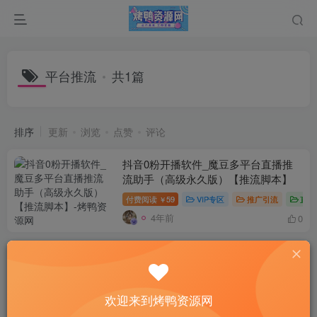
平台推流
共1篇
排序
更新
浏览
点赞
评论
抖音0粉开播软件_魔豆多平台直播推
流助手（高级永久版）【推流脚本】
付费阅读
59
VIP专区
推广引流
直播
￥
4年前
0
欢迎来到烤鸭资源网