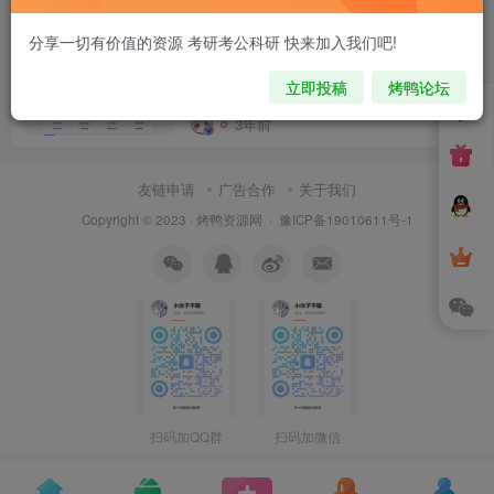
彩虹工具网程序开源未加密版
分享一切有价值的资源 考研考公科研 快来加入我们吧!
立即投稿
烤鸭论坛
付费资源
6
VIP专区
精品源码
网站
￥
3年前
5
友链申请
广告合作
关于我们
Copyright © 2023 ·
烤鸭资源网
·
豫ICP备19010611号-1
扫码加QQ群
扫码加微信